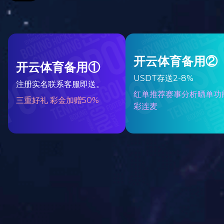
开云在线网站位于国家4A级风景名胜区浙江
我公司秉承以品质创造价值的理念，不断发展
步行板，铁路钢轨扣配件的综合性企业。
公司本着“客户至上”的服务宗旨，将为每一
相关推荐