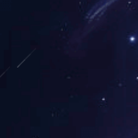
地址：浙江省天台县三合工业区
手机：18668606865
邮编：317200
E-mail：260560234qq@qq.com
开云在线网站
9U在线
|
九游在线登录官网
|
Milan官方网站
|
开云在线登录
|
kaiyun开云体育平台
|
九游娱乐（中国）官方网站
|
九游·官方网站
|