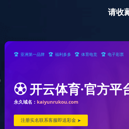
开云在线网站
关于首页
开云在线网站
开云在线网站